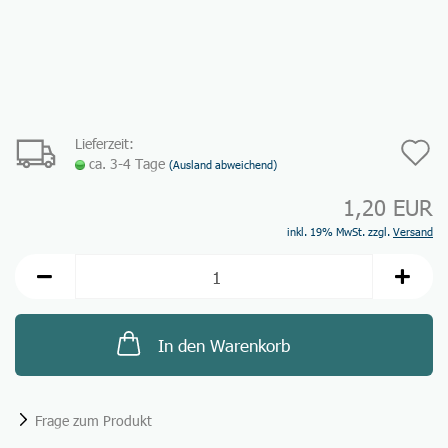
Lieferzeit:
A
ca. 3-4 Tage
(Ausland abweichend)
d
1,20 EUR
M
inkl. 19% MwSt. zzgl.
Versand
In den Warenkorb
Frage zum Produkt