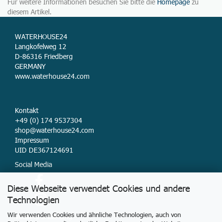
Für weitere Informationen besuchen Sie bitte die
Homepage
zu
diesem Artikel.
WATERHOUSE24
Langkofelweg 12
D-86316 Friedberg
GERMANY
www.waterhouse24.com
Kontakt
+49 (0) 174 9537304
shop@waterhouse24.com
Impressum
UID DE367124691
Social Media
Diese Webseite verwendet Cookies und andere
Technologien
Wir verwenden Cookies und ähnliche Technologien, auch von
Versand & Zahlung