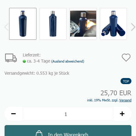
Lieferzeit:
A
ca. 3-4 Tage
(Ausland abweichend)
d
Versandgewicht:
0.553
kg je Stück
M
TOP
25,70 EUR
inkl. 19% MwSt. zzgl.
Versand
In den Warenkorb