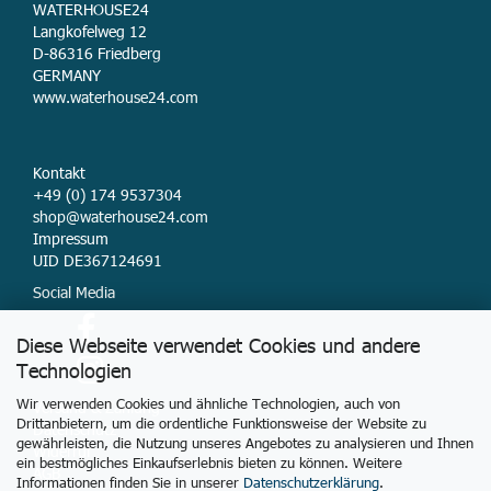
WATERHOUSE24
Langkofelweg 12
D-86316 Friedberg
GERMANY
www.waterhouse24.com
Kontakt
+49 (0) 174 9537304
shop@waterhouse24.com
Impressum
UID DE367124691
Social Media
Diese Webseite verwendet Cookies und andere
Technologien
Wir verwenden Cookies und ähnliche Technologien, auch von
Versand & Zahlung
Drittanbietern, um die ordentliche Funktionsweise der Website zu
Datenschutz
gewährleisten, die Nutzung unseres Angebotes zu analysieren und Ihnen
Widerruf
ein bestmögliches Einkaufserlebnis bieten zu können. Weitere
AGB
Informationen finden Sie in unserer
Datenschutzerklärung
.