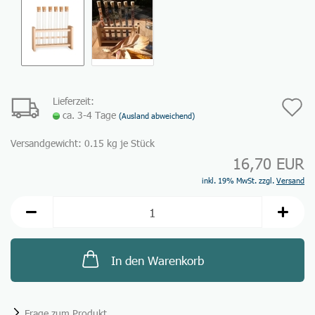
Lieferzeit:
A
ca. 3-4 Tage
(Ausland abweichend)
d
Versandgewicht:
0.15
kg je Stück
M
16,70 EUR
inkl. 19% MwSt. zzgl.
Versand
In den Warenkorb
Frage zum Produkt