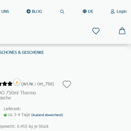
 UNS
BLOG
DE
Login
Suche...
Sprache auswählen
E-Mail
Lieferland
SCHÖNES & GESCHENKE
Passwort
Auf
*
(Art.Nr.:
Ort_750
)
den
O 750ml Thermo
Konto erstellen
lasche
Merkzettel
Passwort vergessen?
Lieferzeit:
ca. 3-4 Tage
(Ausland abweichend)
Schnelle Anmeldung mit
dgewicht:
0.455
kg je Stück