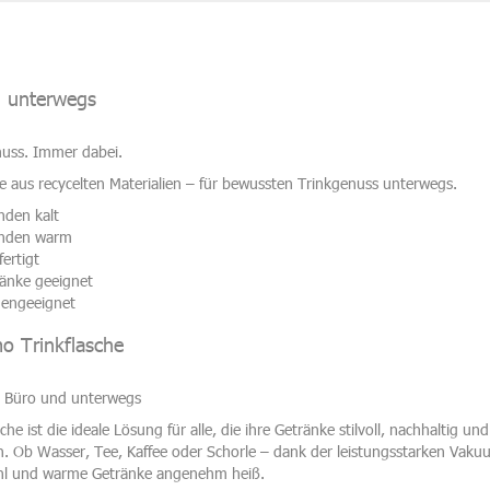
ll unterwegs
nuss. Immer dabei.
e aus recycelten Materialien – für bewussten Trinkgenuss unterwegs.
nden kalt
unden warm
ertigt
ränke geeignet
nengeeignet
 Trinkflasche
m Büro und unterwegs
 ist die ideale Lösung für alle, die ihre Getränke stilvoll, nachhaltig u
Ob Wasser, Tee, Kaffee oder Schorle – dank der leistungsstarken Vakuum
ühl und warme Getränke angenehm heiß.