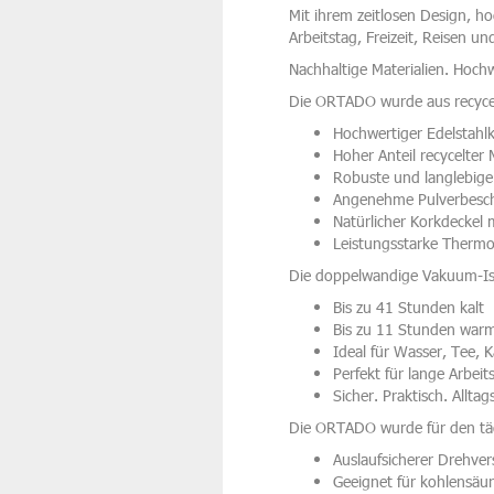
Mit ihrem zeitlosen Design, ho
Arbeitstag, Freizeit, Reisen u
Nachhaltige Materialien. Hoch
Die ORTADO wurde aus recycelt
Hochwertiger Edelstahl
Hoher Anteil recycelter 
Robuste und langlebige
Angenehme Pulverbeschi
Natürlicher Korkdeckel 
Leistungsstarke Thermo
Die doppelwandige Vakuum-Iso
Bis zu 41 Stunden kalt
Bis zu 11 Stunden war
Ideal für Wasser, Tee, 
Perfekt für lange Arbei
Sicher. Praktisch. Alltag
Die ORTADO wurde für den täg
Auslaufsicherer Drehver
Geeignet für kohlensäur