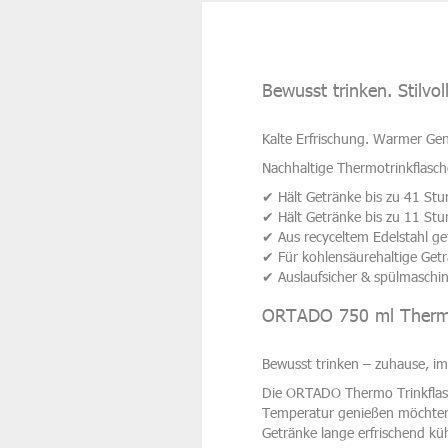
Bewusst trinken. Stilvo
Kalte Erfrischung. Warmer Ge
Nachhaltige Thermotrinkflasch
✔ Hält Getränke bis zu 41 Stu
✔ Hält Getränke bis zu 11 St
✔ Aus recyceltem Edelstahl gef
✔ Für kohlensäurehaltige Get
✔ Auslaufsicher & spülmaschi
ORTADO 750 ml Thermo
Bewusst trinken – zuhause, i
Die ORTADO Thermo Trinkflasche
Temperatur genießen möchten. 
Getränke lange erfrischend k