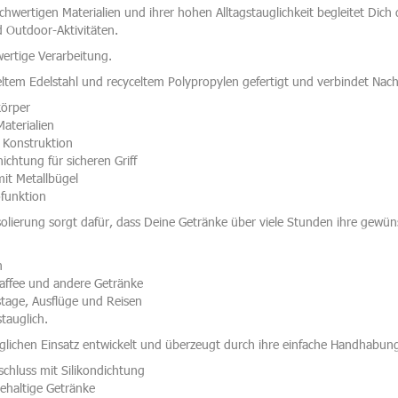
chwertigen Materialien und ihrer hohen Alltagstauglichkeit begleitet Dic
nd Outdoor-Aktivitäten.
wertige Verarbeitung.
em Edelstahl und recyceltem Polypropylen gefertigt und verbindet Nachha
körper
Materialien
 Konstruktion
chtung für sicheren Griff
mit Metallbügel
funktion
lierung sorgt dafür, dass Deine Getränke über viele Stunden ihre gewün
m
Kaffee und andere Getränke
tstage, Ausflüge und Reisen
stauglich.
lichen Einsatz entwickelt und überzeugt durch ihre einfache Handhabun
schluss mit Silikondichtung
ehaltige Getränke