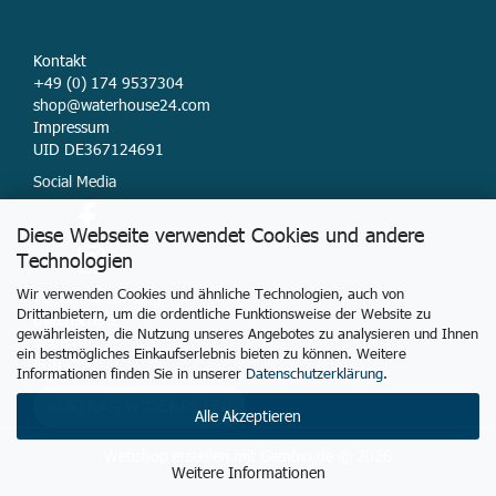
Kontakt
+49 (0) 174 9537304
shop@waterhouse24.com
Impressum
UID DE367124691
Social Media
Diese Webseite verwendet Cookies und andere
Technologien
Wir verwenden Cookies und ähnliche Technologien, auch von
Versand & Zahlung
Drittanbietern, um die ordentliche Funktionsweise der Website zu
Datenschutz
gewährleisten, die Nutzung unseres Angebotes zu analysieren und Ihnen
Widerruf
ein bestmögliches Einkaufserlebnis bieten zu können. Weitere
AGB
Informationen finden Sie in unserer
Datenschutzerklärung
.
VERTRAG WIDERRUFEN
Alle Akzeptieren
Webshop erstellen
mit Gambio.de © 2026
Weitere Informationen