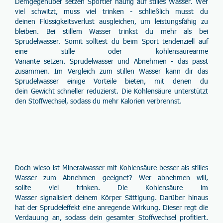
Demgegenüber setzen Sportler häufig auf stilles Wasser. Wer
viel schwitzt, muss viel trinken - schließlich musst du
deinen
Flüssigkeitsverlust ausgleichen
, um leistungsfähig zu
bleiben. Bei stillem Wasser trinkst du mehr als bei
Sprudelwasser. Somit solltest du beim Sport tendenziell auf
eine
stille
oder
kohlensäurearme
Variante
setzen. Sprudelwasser und
Abnehmen
- das passt
zusammen. Im Vergleich zum stillen Wasser kann dir das
Sprudelwasser einige Vorteile bieten, mit denen du
dein
Gewicht schneller reduzierst
. Die Kohlensäure unterstützt
den
Stoffwechsel
, sodass du mehr Kalorien verbrennst.
Doch wieso ist Mineralwasser mit Kohlensäure besser als stilles
Wasser zum Abnehmen geeignet? Wer abnehmen will,
sollte
viel trinken
. Die Kohlensäure im
Wasser
signalisiert
deinem Körper
Sättigung
. Darüber hinaus
hat der Sprudeleffekt eine
anregende Wirkung
. Dieser regt die
Verdauung an, sodass dein gesamter Stoffwechsel profitiert.