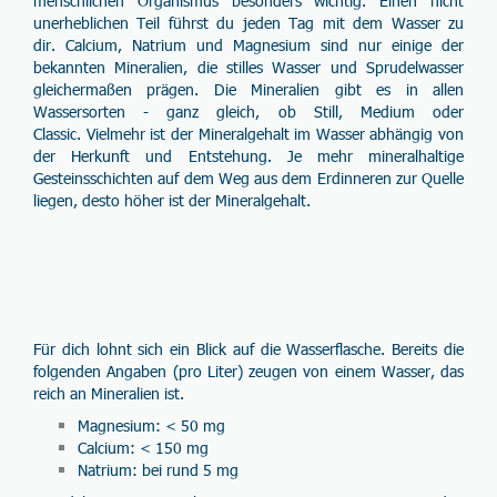
menschlichen Organismus besonders wichtig. Einen nicht
unerheblichen Teil führst du jeden Tag mit dem Wasser zu
dir.
Calcium
,
Natrium
und Magnesium sind nur einige der
bekannten Mineralien, die stilles Wasser und Sprudelwasser
gleichermaßen prägen. Die Mineralien gibt es in allen
Wassersorten - ganz gleich, ob Still, Medium oder
Classic. Vielmehr ist der
Mineralgehalt
im Wasser abhängig von
der Herkunft und Entstehung. Je mehr mineralhaltige
Gesteinsschichten auf dem Weg aus dem Erdinneren zur Quelle
liegen, desto höher ist der Mineralgehalt.
Für dich lohnt sich ein
Blick
auf die
Wasserflasche
. Bereits die
folgenden Angaben (pro Liter) zeugen von einem Wasser, das
reich an Mineralien ist.
Magnesium
: < 50 mg
Calcium
: < 150 mg
Natrium
: bei rund 5 mg