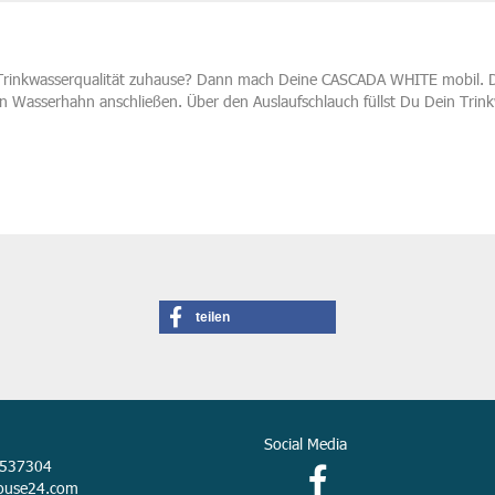
Trinkwasserqualität zuhause? Dann mach Deine CASCADA WHITE mobil. Die
n Wasserhahn anschließen. Über den Auslaufschlauch füllst Du Dein Trin
teilen
Social Media
9537304
ouse24.com