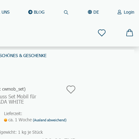
 UNS
BLOG
DE
Login
Suche...
Sprache auswählen
E-Mail
Lieferland
SCHÖNES & GESCHENKE
Passwort
Auf
.:
cwmob_set
)
uss Set Mobil für
den
ADA WHITE
Konto erstellen
Merkzettel
Passwort vergessen?
Lieferzeit:
ca. 1 Woche
(Ausland abweichend)
Schnelle Anmeldung mit
dgewicht:
1
kg je Stück